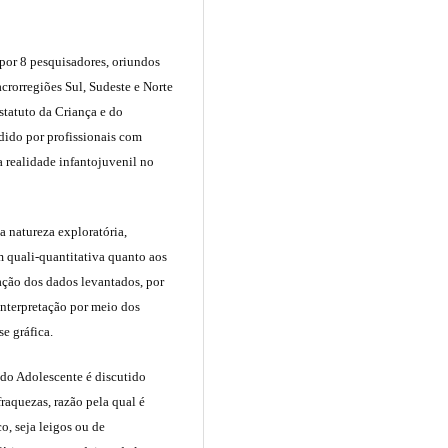
por 8 pesquisadores, oriundos
acrorregiões Sul, Sudeste e Norte
statuto da Criança e do
dido por profissionais com
a realidade infantojuvenil no
a natureza exploratória,
m quali-quantitativa quanto aos
ação dos dados levantados, por
interpretação por meio dos
e gráfica.
 do Adolescente é discutido
 fraquezas, razão pela qual é
o, seja leigos ou de