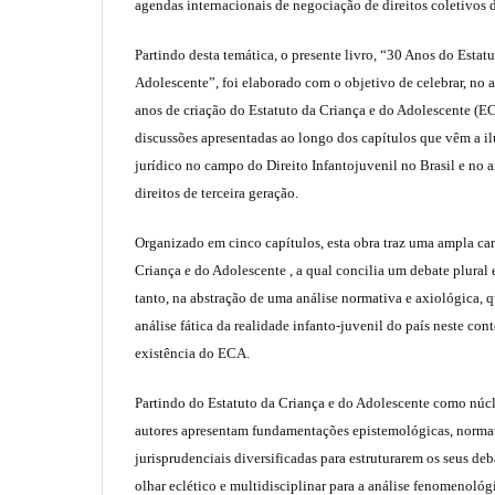
agendas internacionais de negociação de direitos coletivos 
Partindo desta temática, o presente livro, “30 Anos do Estat
Adolescente”, foi elaborado com o objetivo de celebrar, no 
anos de criação do Estatuto da Criança e do Adolescente (
discussões apresentadas ao longo dos capítulos que vêm a ilu
jurídico no campo do Direito Infantojuvenil no Brasil e no
direitos de terceira geração.
Organizado em cinco capítulos, esta obra traz uma ampla car
Criança e do Adolescente , a qual concilia um debate plural e
tanto, na abstração de uma análise normativa e axiológica, 
análise fática da realidade infanto-juvenil do país neste con
existência do ECA.
Partindo do Estatuto da Criança e do Adolescente como núcl
autores apresentam fundamentações epistemológicas, normati
jurisprudenciais diversificadas para estruturarem os seus d
olhar eclético e multidisciplinar para a análise fenomenológ