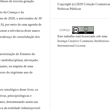
difusos de terceira geração.
Copyright (c) 2020 Coleção Comunica
Políticas Públicas
uto da Criança e do
ano de 2020, o aniversário de 30
ECA), por meio de uma agenda de
Licença
strar a relevância deste marco
Este trabalho está licenciado sob uma
 arcabouço de consolidação dos
licença
Creative Commons Attribution 
International License
.
acterização do Estatuto da
 multidisciplinar, alicerçado,
quanto, na empiria de uma
texto do trigésimo ano de
eo ontológico deste livro, os
vas, principiológicas e
ebates, determinando assim um
ica da realidade infantojuvenil