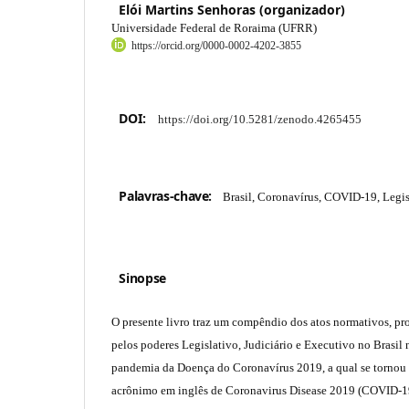
Elói Martins Senhoras (organizador)
Universidade Federal de Roraima (UFRR)
https://orcid.org/0000-0002-4202-3855
DOI:
https://doi.org/10.5281/zenodo.4265455
Palavras-chave:
Brasil, Coronavírus, COVID-19, Legi
Sinopse
O presente livro traz um compêndio dos atos normativos, pr
pelos poderes Legislativo, Judiciário e Executivo no Brasil
pandemia da Doença do Coronavírus 2019, a qual se torno
acrônimo em inglês de Coronavirus Disease 2019 (COVID-19