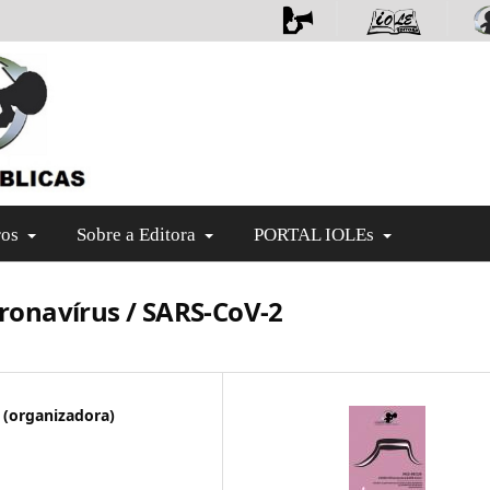
ros
Sobre a Editora
PORTAL IOLEs
onavírus / SARS-CoV-2
 (organizadora)