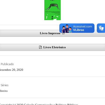
Livro Impresso
Livro Eletrônico
Publicado
dezembro 20, 2020
Séries
Direito
Copyright (c) 2020 Coleção Comunicação e Políticas Públicas