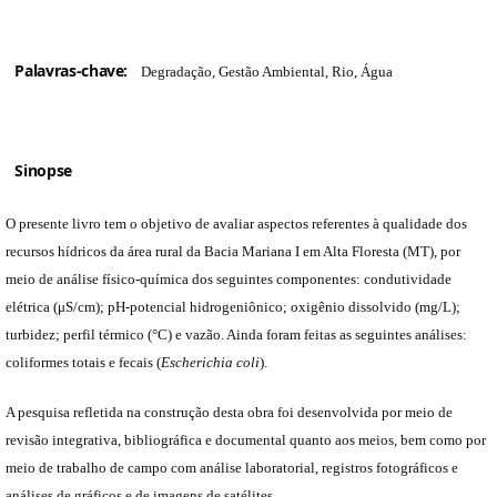
Palavras-chave:
Degradação, Gestão Ambiental, Rio, Água
Sinopse
O presente livro tem o objetivo de avaliar aspectos referentes à qualidade dos
recursos hídricos da área rural da Bacia Mariana I em Alta Floresta (MT), por
meio de análise físico-química dos seguintes componentes: condutividade
elétrica (μS/cm); pH-potencial hidrogeniônico; oxigênio dissolvido (mg/L);
turbidez; perfil térmico (°C) e vazão. Ainda foram feitas as seguintes análises:
coliformes totais e fecais (
Escherichia coli
).
A pesquisa refletida na construção desta obra foi desenvolvida por meio de
revisão integrativa, bibliográfica e documental quanto aos meios, bem como por
meio de trabalho de campo com análise laboratorial, registros fotográficos e
análises de gráficos e de imagens de satélites.